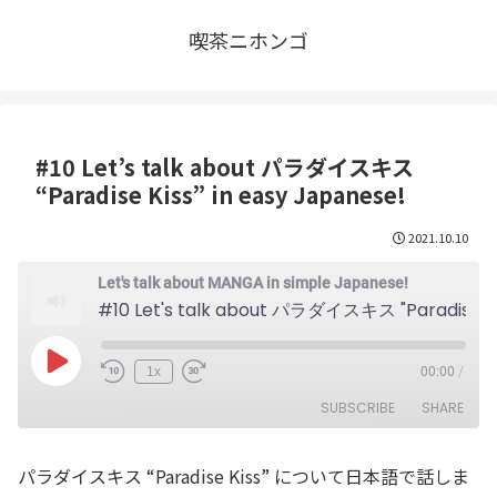
喫茶ニホンゴ
#10 Let’s talk about パラダイスキス
“Paradise Kiss” in easy Japanese!
2021.10.10
Let's talk about MANGA in simple Japanese!
#10 Let's talk about パラダイスキス "Paradise Kiss" in easy Japanese!
Play
1x
00:00
/
Episode
SUBSCRIBE
SHARE
パラダイスキス “Paradise Kiss” について日本語で話しま
SHARE
RSS FEED