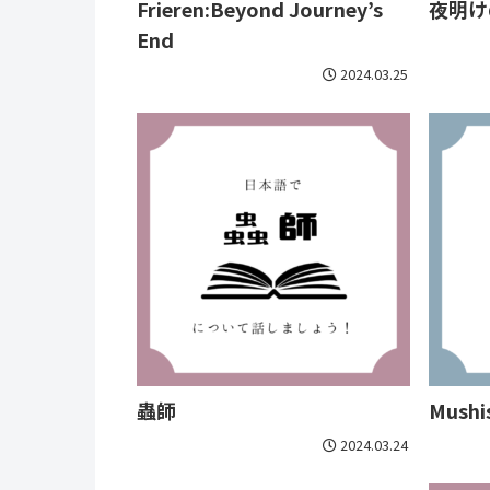
Frieren:Beyond Journey’s
夜明け
End
2024.03.25
蟲師
Mushi
2024.03.24