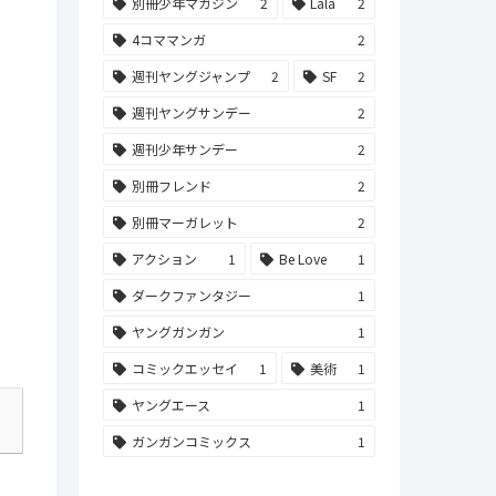
別冊少年マガジン
2
Lala
2
4コママンガ
2
週刊ヤングジャンプ
2
SF
2
週刊ヤングサンデー
2
週刊少年サンデー
2
別冊フレンド
2
別冊マーガレット
2
アクション
1
Be Love
1
ダークファンタジー
1
ヤングガンガン
1
コミックエッセイ
1
美術
1
ヤングエース
1
ガンガンコミックス
1