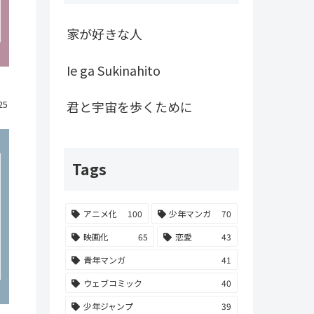
家が好きな人
Ie ga Sukinahito
25
君と宇宙を歩くために
Tags
アニメ化
100
少年マンガ
70
映画化
65
恋愛
43
青年マンガ
41
ウェブコミック
40
少年ジャンプ
39