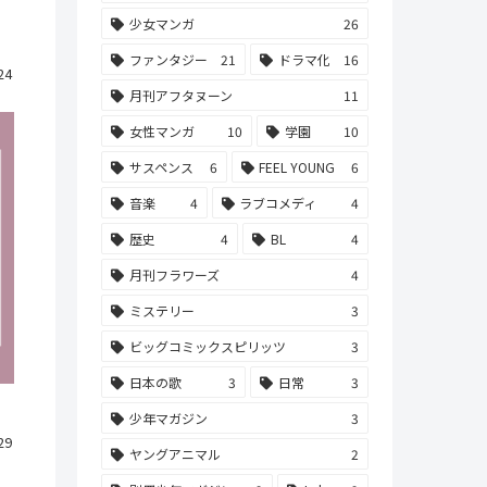
少女マンガ
26
ファンタジー
21
ドラマ化
16
24
月刊アフタヌーン
11
女性マンガ
10
学園
10
サスペンス
6
FEEL YOUNG
6
音楽
4
ラブコメディ
4
歴史
4
BL
4
月刊フラワーズ
4
ミステリー
3
ビッグコミックスピリッツ
3
日本の歌
3
日常
3
少年マガジン
3
29
ヤングアニマル
2