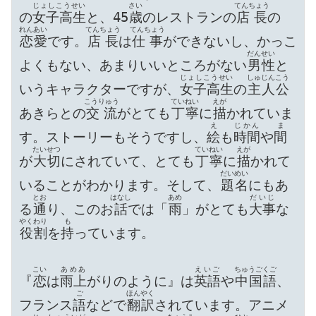
じょしこうせい
さい
てんちょう
の
女子高生
と、45
歳
のレストランの
店長
の
れんあい
てんちょう
てんちょう
恋愛
です。
店長
は
仕事
ができないし、かっこ
だんせい
よくもない、あまりいいところがない
男性
と
じょしこうせい
しゅじんこう
いうキャラクターですが、
女子高生
の
主人公
こうりゅう
ていねい
えが
あきらとの
交流
がとても
丁寧
に
描
かれていま
え
じかん
ま
す。ストーリーもそうですし、
絵
も
時間
や
間
たいせつ
ていねい
えが
が
大切
にされていて、とても
丁寧
に
描
かれて
だいめい
いることがわかります。そして、
題名
にもあ
とお
はなし
あめ
だいじ
る
通
り、このお
話
では「
雨
」がとても
大事
な
やくわり
も
役割
を
持
っています。

こい
あめあ
えいご
ちゅうごくご
『
恋
は
雨上
がりのように』は
英語
や
中国語
、
ご
ほんやく
フランス
語
などで
翻訳
されています。アニメ