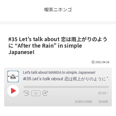
喫茶ニホンゴ
#35 Let’s talk about 恋は雨上がりのよう
に “After the Rain” in simple
Japanese!
2022.04.26
Let's talk about MANGA in simple Japanese!
#35 Let's talk about 恋は雨上がりのように "After the Rain" in simple Japanese!
Play
1x
00:00
/
Episode
SUBSCRIBE
SHARE