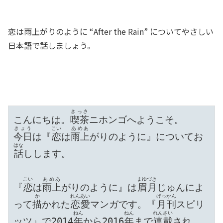
SHARE
RSS FEED
LINK
恋は雨上がりのように “After the Rain” についてやさしい
日本語で話しましょう。
EMBED
きっさ
こんにちは。
喫茶
きょう
こい
あめあ
今日
は『
恋
は
雨上
がりのように』についてお
はな
話
しします。

こい
あめあ
まゆづき
『
恋
は
雨上
がりのように』は
眉月
じゅんによ
か
れんあい
げっかん
って
描
かれた
恋愛
マンガです。『
月刊
スピリ
ねん
ねん
れんさい
ッツ』で2014
年
から2016
年
まで
連載
され、