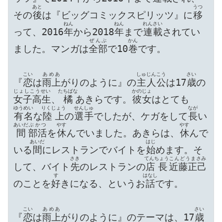
あと
うつ
その
後
は『ビッグコミックスピリッツ』に
移
ねん
ねん
れんさい
って、2016
年
から2018
年
まで
連載
されてい
ぜんぶ
かん
ました。マンガは
全部
で10
巻
です。

こい
あめあ
しゅじんこう
さい
『
恋
は
雨上
がりのように』の
主人公
は17
歳
の
じょしこうせい
たちばな
かのじょ
女子高生
、
橘
あきらです。
彼女
はとても
ゆうめい
りくじょう
せんしゅ
なが
有名
な
陸上
の
選手
でしたが、ケガをして
長
い
あいだ
ぶかつ
やす
やす
間
部活
を
休
んでいました。あきらは、
休
んで
あいだ
はじ
いる
間
にレストランでバイトを
始
めます。そ
さき
てんちょう
こんどうまさみ
して、バイト
先
のレストランの
店長
近藤正己
す
はなし
のことを
好
きになる、というお
話
です。

こい
あめあ
さい
『
恋
は
雨上
がりのように』のテーマは、17
歳