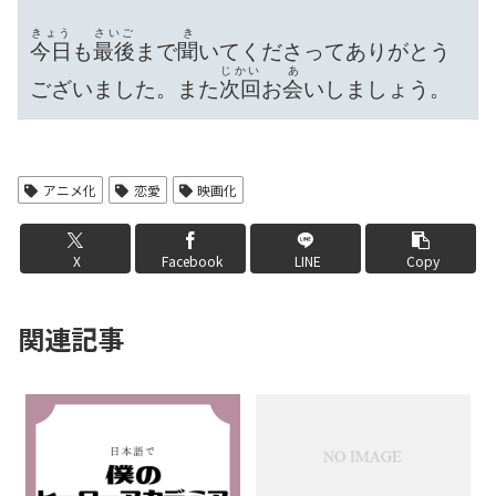
きょう
さいご
き
今日
も
最後
まで
聞
いてくださってありがとう
じかい
あ
ございました。また
次回
お
会
いしましょう。
アニメ化
恋愛
映画化
X
Facebook
LINE
Copy
関連記事