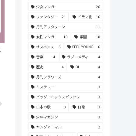
少女マンガ
26
ファンタジー
21
ドラマ化
16
月刊アフタヌーン
11
女性マンガ
10
学園
10
サスペンス
6
FEEL YOUNG
6
て
音楽
4
ラブコメディ
4
歴史
4
BL
4
月刊フラワーズ
4
ミステリー
3
ビッグコミックスピリッツ
3
日本の歌
3
日常
3
少年マガジン
3
ヤングアニマル
2