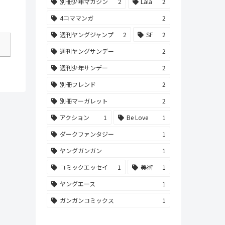
別冊少年マガジン
2
Lala
2
4コママンガ
2
週刊ヤングジャンプ
2
SF
2
週刊ヤングサンデー
2
週刊少年サンデー
2
別冊フレンド
2
別冊マーガレット
2
アクション
1
Be Love
1
ダークファンタジー
1
ヤングガンガン
1
コミックエッセイ
1
美術
1
ヤングエース
1
ガンガンコミックス
1