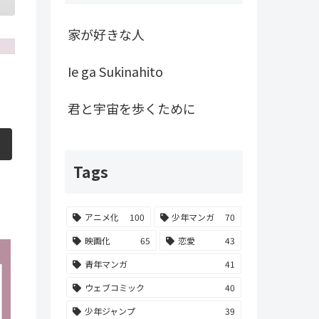
家が好きな人
Ie ga Sukinahito
君と宇宙を歩くために
Tags
アニメ化
100
少年マンガ
70
映画化
65
恋愛
43
青年マンガ
41
ウェブコミック
40
少年ジャンプ
39