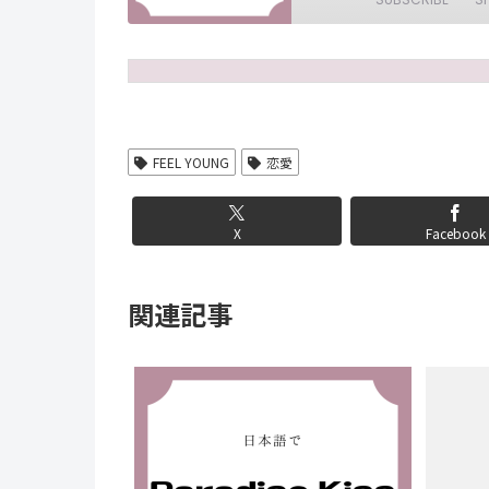
SHARE
RSS FEED
LINK
EMBED
FEEL YOUNG
恋愛
X
Facebook
関連記事