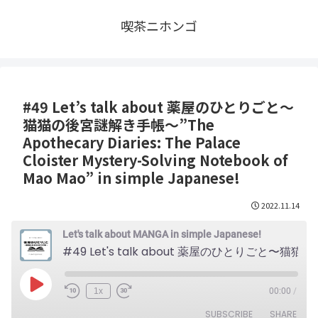
喫茶ニホンゴ
#49 Let’s talk about 薬屋のひとりごと〜
猫猫の後宮謎解き手帳〜”The
Apothecary Diaries: The Palace
Cloister Mystery-Solving Notebook of
Mao Mao” in simple Japanese!
2022.11.14
Let's talk about MANGA in simple Japanese!
#49 Let's talk about 薬屋のひとりごと〜猫猫の後宮謎解き手帳〜"The Apothecary Diaries: The Palace Cloister Mystery-Solving Notebook of Mao Mao" in simple Japanese!
Play
1x
00:00
/
Episode
SUBSCRIBE
SHARE