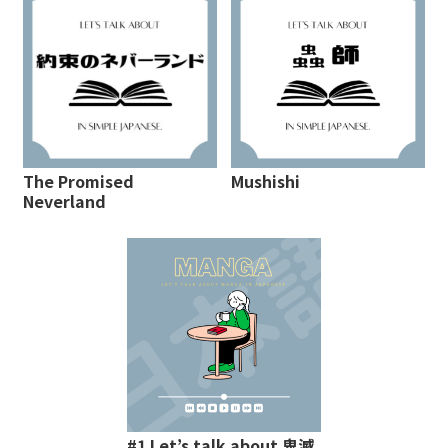
The Promised
Mushishi
Neverland
#1 Let’s talk about 鬼滅