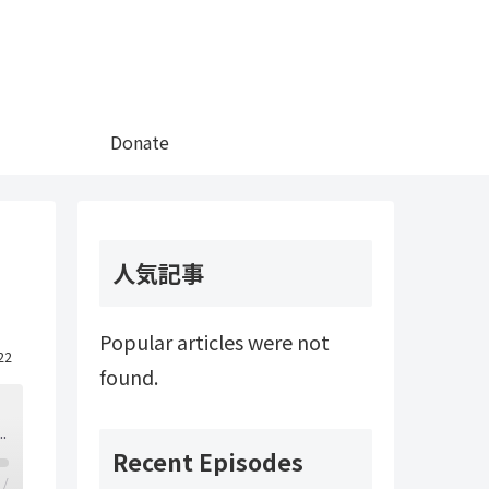
Donate
人気記事
Popular articles were not
22
found.
スト部 ”Ouran High School Host Club” in easy Japanese！
Recent Episodes
/