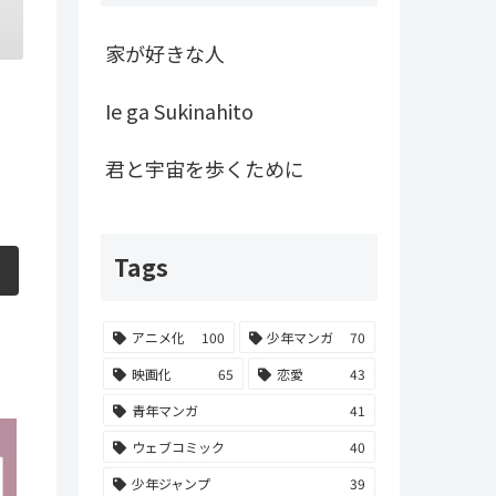
家が好きな人
Ie ga Sukinahito
君と宇宙を歩くために
Tags
アニメ化
100
少年マンガ
70
映画化
65
恋愛
43
青年マンガ
41
ウェブコミック
40
少年ジャンプ
39