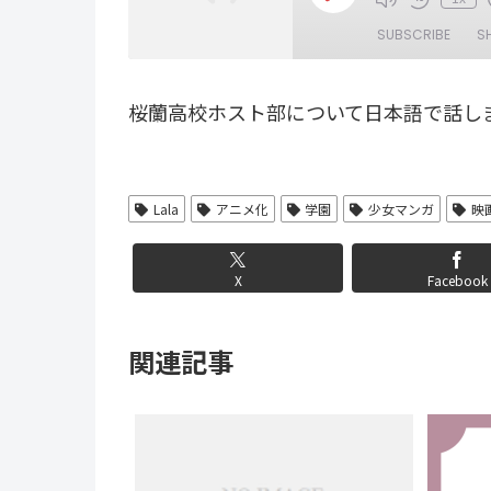
Episode
SUBSCRIBE
S
SHARE
桜蘭高校ホスト部について日本語で話し
RSS FEED
LINK
EMBED
Lala
アニメ化
学園
少女マンガ
映
X
Facebook
関連記事