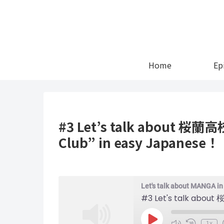
Home
Ep
#3 Let’s talk about 桜蘭
Club” in easy Japanese！
Let's talk about MANGA i
Play
1x