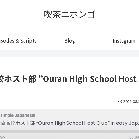
喫茶ニホンゴ
isodes & Scripts
Blog
Instagram
高校ホスト部 ”Ouran High School Host
2021.08.
n simple Japanese!
#3 Let's talk about 桜蘭高校ホ
00:00