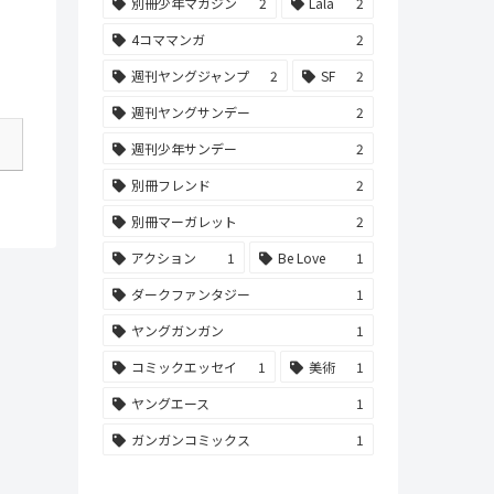
別冊少年マガジン
2
Lala
2
4コママンガ
2
週刊ヤングジャンプ
2
SF
2
週刊ヤングサンデー
2
週刊少年サンデー
2
別冊フレンド
2
別冊マーガレット
2
アクション
1
Be Love
1
ダークファンタジー
1
ヤングガンガン
1
コミックエッセイ
1
美術
1
ヤングエース
1
ガンガンコミックス
1