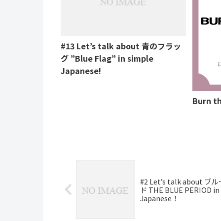
#13 Let’s talk about 青のフラッ
グ ”Blue Flag” in simple
Japanese!
Burn t
#2 Let’s talk about
ド THE BLUE PERIOD in 
Japanese！