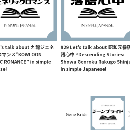
#29 Let’s talk about 昭和元禄
t’s talk about 九龍ジェネ
語心中 “Descending Stories:
マンス”KOWLOON
Showa Genroku Rakugo Shinj
C ROMANCE” in simple
in simple Japanese!
se!
Gene Bride