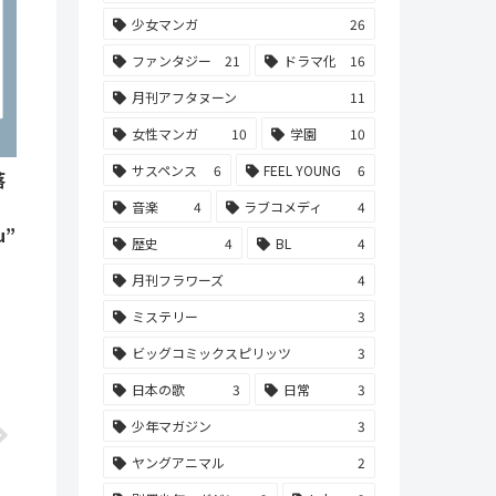
少女マンガ
26
ファンタジー
21
ドラマ化
16
月刊アフタヌーン
11
女性マンガ
10
学園
10
サスペンス
6
FEEL YOUNG
6
落
音楽
4
ラブコメディ
4
u”
歴史
4
BL
4
月刊フラワーズ
4
ミステリー
3
ビッグコミックスピリッツ
3
日本の歌
3
日常
3
少年マガジン
3
ヤングアニマル
2