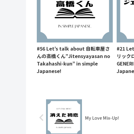
#56 Let’s talk about 自転車屋さ
#21 Le
んの高橋くん”Jitensyayasan no
リックロ
Takahashi-kun” in simple
GENERI
Japanese!
Japane
My Love Mix-Up!