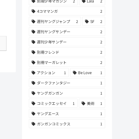
別冊少年マガジン
2
Lala
2
4コママンガ
2
週刊ヤングジャンプ
2
SF
2
週刊ヤングサンデー
2
週刊少年サンデー
2
別冊フレンド
2
別冊マーガレット
2
アクション
1
Be Love
1
ダークファンタジー
1
ヤングガンガン
1
コミックエッセイ
1
美術
1
ヤングエース
1
ガンガンコミックス
1