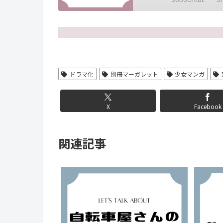
SHARE
RSS FEED
LINK
EMBED
ドラマ化
別冊マーガレット
少女マンガ
X
Facebook
関連記事