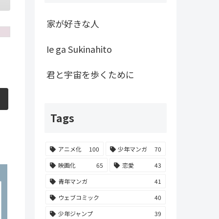
家が好きな人
Ie ga Sukinahito
君と宇宙を歩くために
Tags
アニメ化
100
少年マンガ
70
映画化
65
恋愛
43
青年マンガ
41
ウェブコミック
40
少年ジャンプ
39