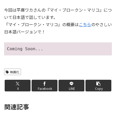
LINK
今回は平庫ワカさんの『マイ・ブロークン・マリコ』につ
いて日本語で話しています。
『マイ・ブロークン・マリコ』の概要は
こちら
のやさしい
日本語バージョンで！
EMBED
Coming Soon...
映画化
X
Facebook
LINE
Copy
関連記事