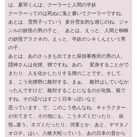
は、夏羽くんは、クーラーと人間の半妖

クーラーってのは死ぬに鬼と書いてクーラーですね。
あとは、雪男子っていう 多分雪女的な感じのね、ジャ
ンルの妖怪の男の子と、 あとは、えっと、人間と蜘蛛
の妖怪アラクネの、えっと、半妖のシキくんという男
の子、

あとは、あのさっきも出てきた探偵事務所の男の人、
隠神さんは化狸、狸ですね。あの、 変身することがで
きたり、人を化かしたりする狸のことです。そして、
ま、こう化狸勢に敵対する、まぁ、 敵対はしていなか
ったんですけど、敵対することになるのが化狐、狐で
すね。その辺りはすごく日本っぽいなと

思っています。で、このこう色んなね、キャラクター
が出てきて、その他にも、こうネズミだったり、 妖
怪…違う。ネズミだったり、河童とか、あと、ヤマタノ
オロチ。はい。八岐大蛇っていう、あの日本の昔から