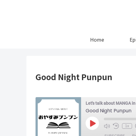
Home
Ep
Good Night Punpun
Let's talk about MANGA i
Good Night Punpun
Play
1x
Episode
SUBSCRIBE
S