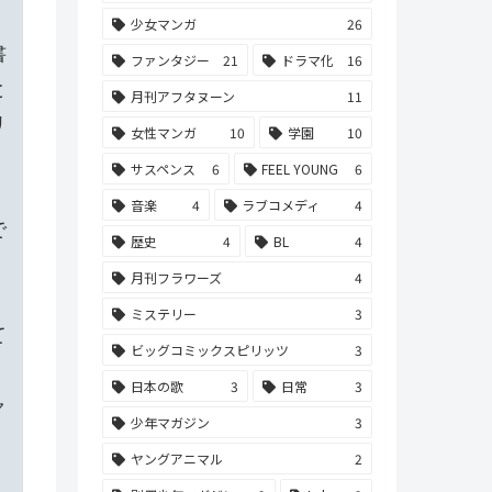
少女マンガ
26
書
ファンタジー
21
ドラマ化
16
と
月刊アフタヌーン
11
リ
女性マンガ
10
学園
10
サスペンス
6
FEEL YOUNG
6
音楽
4
ラブコメディ
4
で
歴史
4
BL
4
月刊フラワーズ
4
ミステリー
3
て
ビッグコミックスピリッツ
3
日本の歌
3
日常
3
ャ
少年マガジン
3
ヤングアニマル
2