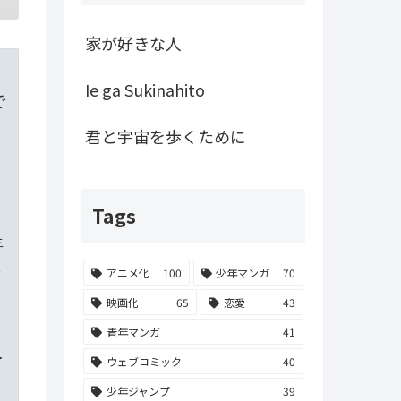
家が好きな人
Ie ga Sukinahito
で
君と宇宙を歩くために
Tags
年
アニメ化
100
少年マンガ
70
映画化
65
恋愛
43
青年マンガ
41
･
ウェブコミック
40
少年ジャンプ
39