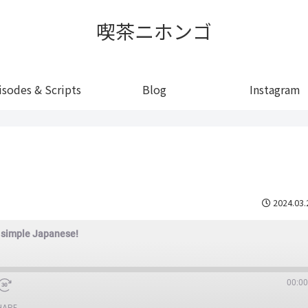
喫茶ニホンゴ
isodes & Scripts
Blog
Instagram
2024.03.
n simple Japanese!
00:00
HARE