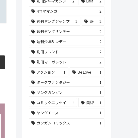
別冊少年マガジン
2
Lala
2
4コママンガ
2
週刊ヤングジャンプ
2
SF
2
週刊ヤングサンデー
2
週刊少年サンデー
2
別冊フレンド
2
別冊マーガレット
2
アクション
1
Be Love
1
ダークファンタジー
1
ヤングガンガン
1
コミックエッセイ
1
美術
1
ヤングエース
1
ガンガンコミックス
1